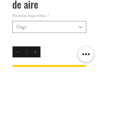
de aire
Medidas disponibles
*
Elegir
Cantidad
*
COTIZAR
- Modelo 362
Desarrollado para: Grupo Petapa
© Guatemala 2021