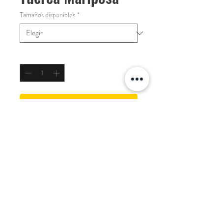
Tamaños disponibles
*
Cantidad
*
COTIZAR
TUerca Mariposa
Desarrollado para: Grupo Petapa
© Guatemala 2021
Desarrollado por:
Efecto Dominó, S.A