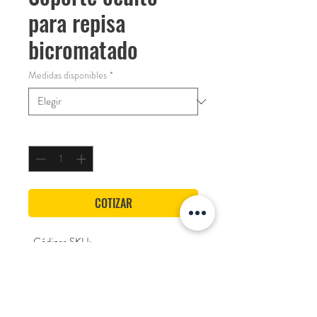
para repisa
bicromatado
Medidas disponibles
*
Cantidad
*
COTIZAR
-Códigos SKU:
150 mm: 19-20-150
190 mm: 19-20-190
Marca