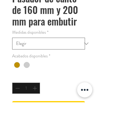
de 160 mm y 200
mm para embutir
Medidas disponibles
*
Acabados disponibles
*
Cantidad
*
COTIZAR
-Códigos SKU:
150 mm dorado: 19-500150