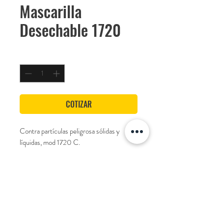
Mascarilla
Desechable 1720
Cantidad
*
COTIZAR
Contra partículas peligrosa sólidas y
líquidas, mod 1720 C.
Características
-Tipo FFP2
Marca
-Media máscara filtrante
termoconformada
Climax