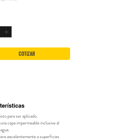
*
COTIZAR
terísticas
isto para ser aplicado.
una capa impermeable inclusive al
 agua.
iere excelentemente a superficies