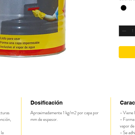
Cantidad
Dosificación
Carac
cturas
Aproximadamente 1 kg/m2 por capa por
- Viene l
ención,
mm de espesor.
- Forma 
vapor de
 la
- Se adh