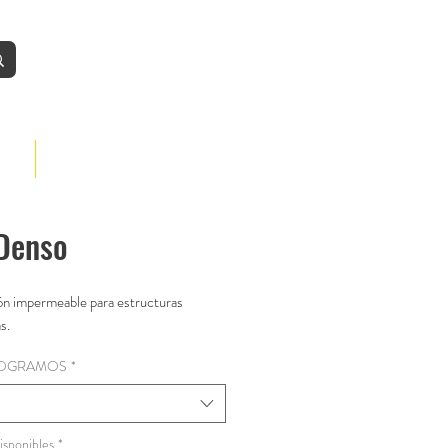
Iniciar
BLOG
lDenso
n impermeable para estructuras 
s.
ILOGRAMOS
*
isponibles
*