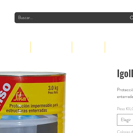
INDUSTRIAS
PRODUCTOS
GRUPO
CONTACTO
Igo
Protecció
enterrada
Peso K
Elegir
Colores d