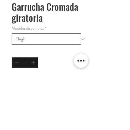
Garrucha Cromada
giratoria
Medidas disponibles
*
Cantidad
*
COTIZAR
Con Vastago Giratorio
Desarrollado para: Grupo Petapa