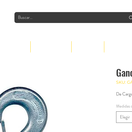
INDUSTRIAS
PRODUCTOS
GRUPO
CONTACTO
Gan
SKU: G
De Carga
Medidas d
Elegir
Cantidad