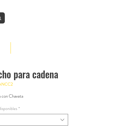
Iniciar
BLOG
cho para cadena
ANCC2
 con Chaveta
isponibles
*
*