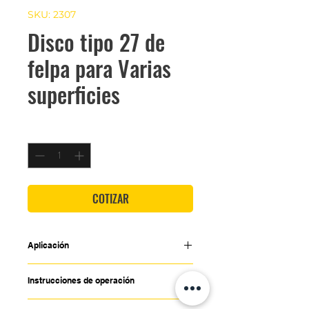
SKU: 2307
Disco tipo 27 de
felpa para Varias
superficies
Cantidad
*
COTIZAR
Aplicación
• Para pulido con pasta en materiales
Instrucciones de operación
como acero inoxidable, acero al carbón,
aluminio, plástico, vidrio, mármol y piedra.
• Utilice en una esmeriladora angular.