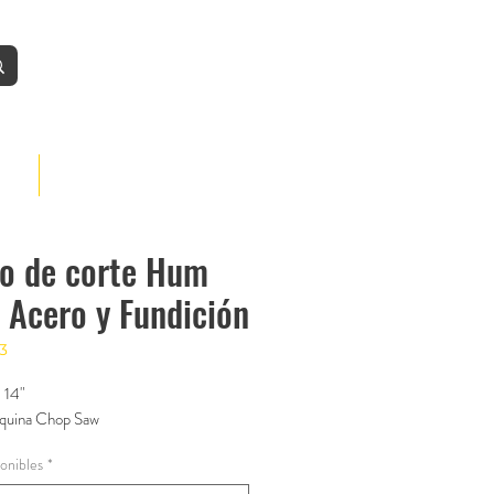
Iniciar
BLOG
o de corte Hum
 Acero y Fundición
3
 14"
quina Chop Saw
ponibles
*