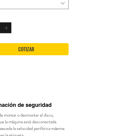
*
COTIZAR
mación de seguridad
de montar o desmontar el disco,
que la máquina esté desconectada.
exceda la velocidad periférica máxima
en la etiqueta.