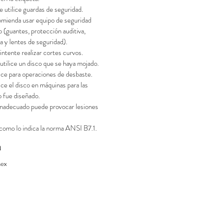
e utilice guardas de seguridad.
omienda usar equipo de seguridad
 (guantes, protección auditiva,
a y lentes de seguridad).
intente realizar cortes curvos.
utilice un disco que se haya mojado.
lice para operaciones de desbaste.
ice el disco en máquinas para las
o fue diseñado.
 inadecuado puede provocar lesiones
como lo indica la norma ANSI B7.1.
a
ex