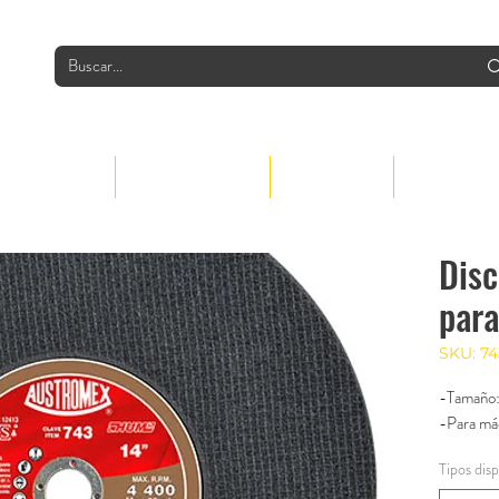
INDUSTRIAS
PRODUCTOS
GRUPO
CONTACTO
Disc
para
SKU: 74
-Tamaño:
-Para má
Tipos dis