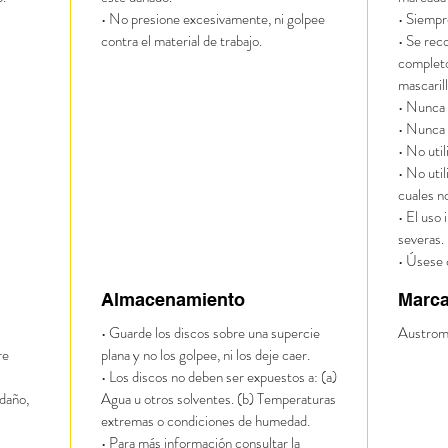
• No presione excesivamente, ni golpee
• Siempr
contra el material de trabajo.
• Se rec
completo
mascarill
• Nunca 
• Nunca 
• No uti
• No util
cuales n
• El uso
severas.
• Úsese 
Almacenamiento
Marc
• Guarde los discos sobre una supercie
Austrom
re
plana y no los golpee, ni los deje caer.
• Los discos no deben ser expuestos a: (a)
daño,
Agua u otros solventes. (b) Temperaturas
extremas o condiciones de humedad.
• Para más información consultar la