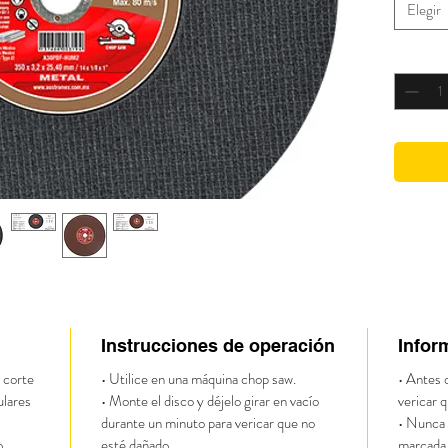
Elegir
Cantidad
Instrucciones de operación
Infor
 corte
• Utilice en una máquina chop saw.
• Antes 
ulares
• Monte el disco y déjelo girar en vacío
vericar 
durante un minuto para vericar que no
• Nunca 
o.
esté dañado.
marcada 