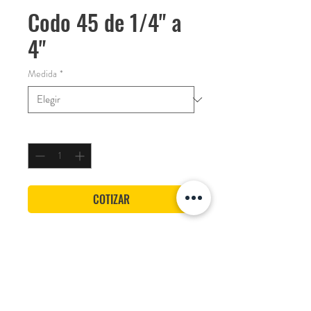
Codo 45 de 1/4" a
4"
Medida
*
Cantidad
*
COTIZAR
Medidas desde 1/4" hasta 4"
Soldable y roscado
Marca