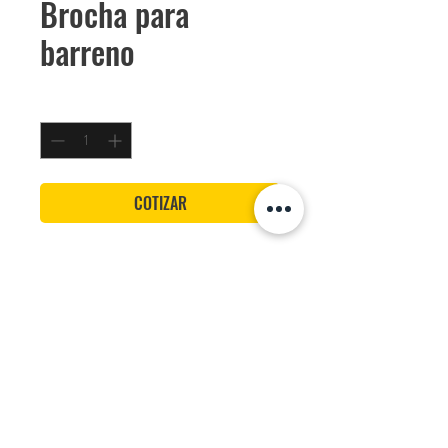
Brocha para
barreno
Cantidad
*
COTIZAR
Uso especial para Barreno
Usos
- Eliminación de óxidos, pinturas y
adherencias en general.
- Estructurado de superficies de maderas
rústicas.
- Preparación de superficies para la
Desarrollado para: Grupo Petapa