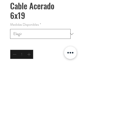
Cable Acerado
6x19
Medidas Disponibles
*
Cantidad
*
COTIZAR
Galvanizado CHINO
Desarrollado para: Grupo Petapa