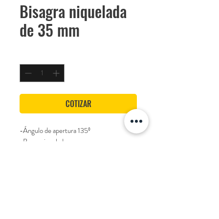
Bisagra niquelada
de 35 mm
Cantidad
*
COTIZAR
-Ángulo de apertura 135º
-Brazo niquelado
-Cazoleta Zamak
-Soporte clip on
-Recta
Marca
Becusa