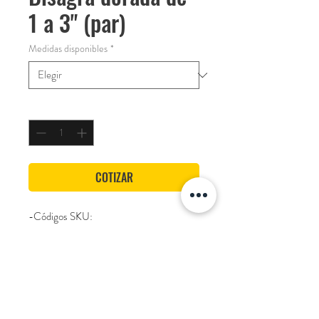
1 a 3" (par)
Medidas disponibles
*
Cantidad
*
COTIZAR
-Códigos SKU:
De 2 1/2": 12BDB212
De 3": 12BDB3
Marca
Becusa