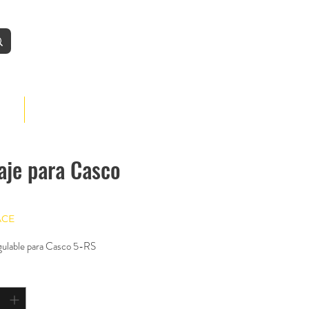
Iniciar
BLOG
aje para Casco
ACE
gulable para Casco 5-RS
*